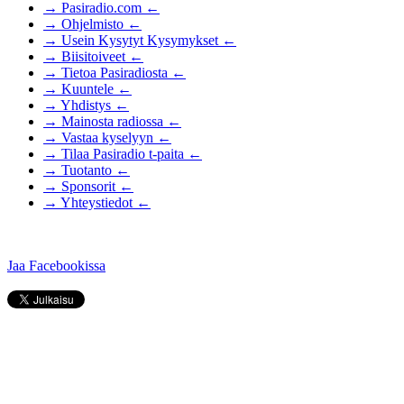
→ Pasiradio.com ←
→ Ohjelmisto ←
→ Usein Kysytyt Kysymykset ←
→ Biisitoiveet ←
→ Tietoa Pasiradiosta ←
→ Kuuntele ←
→ Yhdistys ←
→ Mainosta radiossa ←
→ Vastaa kyselyyn ←
→ Tilaa Pasiradio t-paita ←
→ Tuotanto ←
→ Sponsorit ←
→ Yhteystiedot ←
Jaa Facebookissa